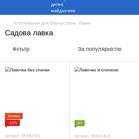
Устаткування для благоустрою
Лавки
Садова лавка
Фільтр
За популярністю
Знижка
−10%
Хіт
Артикул: SF/DIO-911
Артикул: SF/DIO-912