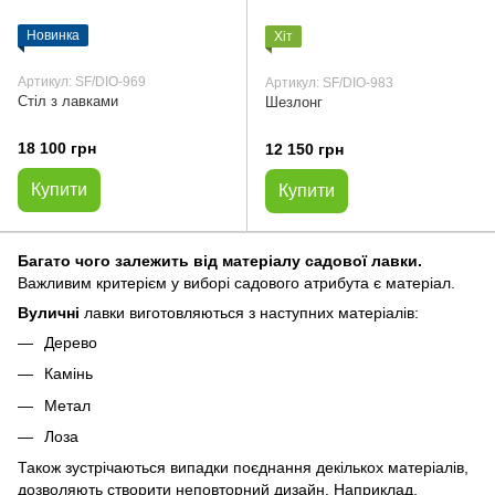
Новинка
Хіт
Артикул: SF/DIO-969
Артикул: SF/DIO-983
Стіл з лавками
Шезлонг
18 100 грн
12 150 грн
Купити
Купити
Багато чого залежить від матеріалу садової лавки.
Важливим критерієм у виборі садового атрибута є матеріал.
Вуличні
лавки виготовляються з наступних матеріалів:
Дерево
Камінь
Метал
Лоза
Також зустрічаються випадки поєднання декількох матеріалів,
дозволяють створити неповторний дизайн. Наприклад,