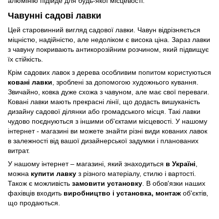
алюмінію підійде для будь-якої місцевості.
Чавунні садові лавки
Цей старовинний вигляд садової лавки. Чавун відрізняється
міцністю, надійністю, але недоліком є висока ціна. Зараз лавки
з чавуну покривають антикорозійним розчином, який підвищує
їх стійкість.
Крім садових лавок з дерева особливим попитом користуються
ковані лавки
, зроблені за допомогою художнього кування.
Звичайно, ковка дуже схожа з чавуном, але має свої переваги.
Ковані лавки мають прекрасні лінії, що додасть вишуканість
дизайну садової ділянки або громадського місця. Такі лавки
чудово поєднуються з іншими об'єктами місцевості. У нашому
інтернет - магазині ви можете знайти різні види кованих лавок
в залежності від вашої дизайнерської задумки і планованих
витрат.
У нашому інтернет – магазині, який знаходиться
в Україні
,
можна
купити лавку
з різного матеріалу, стилю і вартості.
Також є можливість
замовити установку
. В обов'язки наших
фахівців входить
виробництво і установка, монтаж
об'єктів,
що продаються.