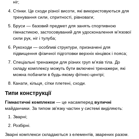
ніг;
Стінки. Це сходи різної висоти, які використовуються для
тренування сили, спритності, рівноваги;
Бруси — базовий предмет для занять спортивною
гімнастикою, застосовуваний для удосконалення м'язової
сили рук, ніг і тулуба;
Рукоходи — особливі структури, призначені для
підвищення фізичної підготовки верхніх кінцівок і пояса;
Спеціальні тренажери для різних груп м'язів тіла. До
складу комплексу можуть бути включені тренажери, які
можна побачити в будь-якому фітнес-центрі;
Канати, кільця, сітки плетені, сходи.
Типи конструкції
Гімнастичні комплекси
— це насамперед
вуличні
майданчики. За типом зв'язку частин у системі виділяють:
Зварні;
Розбірні.
Зварні комплекси складаються з елементів, зварених разом.