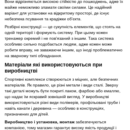
Вони відрізняються високою стійкістю до пошкоджень, адже їх
майже неможливо зламати своїми силами. Це надійний
варіант для установки на відкритому просторі, де існує
небезпека псування та крадіжки об'єкта.
Розбірні конструкції — це сукупність елементів, що стоять на
одній території і формують систему. При цьому кожен
тренажер окремий і не пов'язаний з іншим. Така система
особливо сильно подобається людям, адже кожен може
робити вправу, не заважаючи іншим, що іноді проблематично
на зварному типі обладнання.
Матеріали які використовуються при
виробництві
Спортивні комплекси створюються з міцних, але безпечних
матеріалів. Як правило, це різні метали і види сталі. Зверху
такі деталі можуть бути покриті лаком, фарбою або емаллю,
що надає їм яскравий зовнішній вигляд. У виробництві
використовуються різні види полімерів, профільовані труби і
навіть канати і деревина — особливо в конструкціях,
призначених для дітей.
Виробництво і установка, монтаж
забезпечуються
компанією, тому магазин гарантує високу якість продукції і