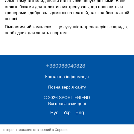
Саме тому такі майданчики стають все популярнішими. Вони
стають базами для колективних тренувань, що проводяться
тренерами і добровольцями як на платній, так і на безоплатній
основі.
Гімнастичний комплекс — це сукупність тренажерів і снарядів,
необхідних для занять спортом.
+380968040828
Контактна інформація
Повна версія сайту
© 2026 SPORT FRIEND
Всі права захищені
Рус
Укр
Eng
Інтернет-магазин створений з Хорошоп