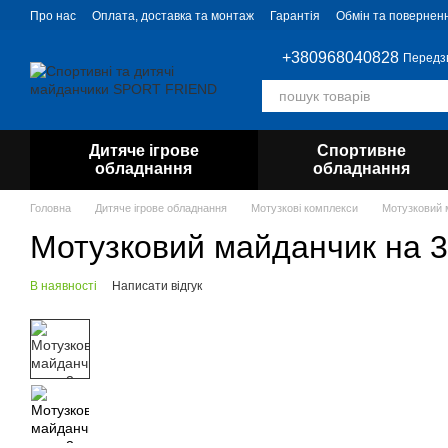
Перейти до основного контенту
Про нас
Оплата, доставка та монтаж
Гарантія
Обмін та повернен
+380968040828
Передз
Дитяче ігрове
Спортивне
обладнання
обладнання
Головна
Дитяче ігрове обладнання
Мотузкові комплекси
Мотузковий 
Мотузковий майданчик на 3
В наявності
Написати відгук