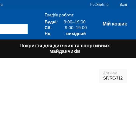
Рус
Укр
Eng
Вхід
ти
Графік роботи:
Будні:
9:00–19:00
Мій кошик
Сб:
9:00–19:00
Нд
:
вихідний
Покриття для дитячих та спортивних
майданчиків
Артикул
SF/RC-712