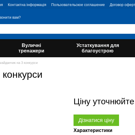
ня
Контактна інформація
Пользовательское соглашение
Договор офер
вонити вам?
Вуличні
Устаткування для
тренажери
благоустрою
майданчик на 3 конкурси
 конкурси
Ціну уточнюйте
Дізнатися ціну
Характеристики