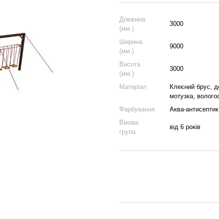
Довжина
3000
(мм.)
Ширина
9000
(мм.)
Висота
3000
(мм.)
Матеріал
Клеєний брус, д
мотузка, волого
Фарбування
Аква-антисептик
Вікова
від 6 років
група