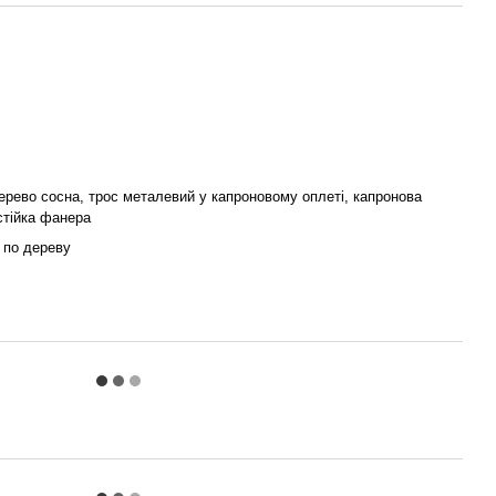
ерево сосна, трос металевий у капроновому оплеті, капронова
стійка фанера
 по дереву