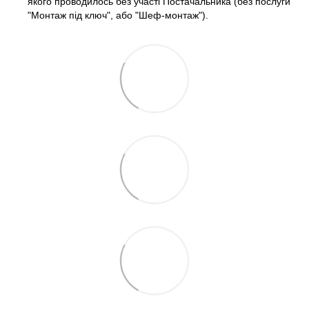
якого проводилось без участі Постачальника (без послуги
"Монтаж під ключ", або "Шеф-монтаж").