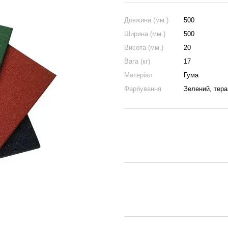
Довжина (мм.)
500
Ширина (мм.)
500
Висота (мм.)
20
Вага (кг)
17
Матеріал
Гума
Фарбування
Зелений, тера