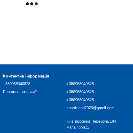
Контактна інформація
+380968040828
+380968040828
+380968040828
Передзвонити вам?
+380968040828
sportfriend2020@gmail.com
Київ, проспект Перемоги, 104
Мапа проїзду