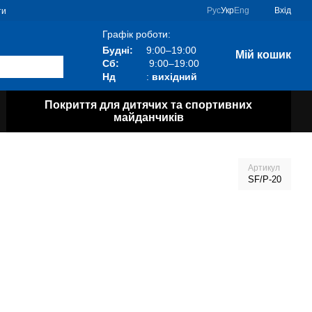
Рус
Укр
Eng
Вхід
ти
Графік роботи:
Будні:
9:00–19:00
Мій кошик
Сб:
9:00–19:00
Нд
:
вихідний
Покриття для дитячих та спортивних
майданчиків
Артикул
SF/P-20