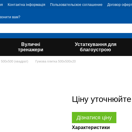
ня
Контактна інформація
Пользовательское соглашение
Договор офер
вонити вам?
Вуличні
Устаткування для
тренажери
благоустрою
 500х500 (квадрат)
Гумова плитка 500х500х20
Ціну уточнюйте
Дізнатися ціну
Характеристики