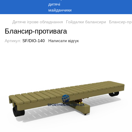
Дитяче ігрове обладнання
Гойдалки балансири
Блансир-пр
Блансир-противага
Артикул:
SF/DIO-140
Написати відгук