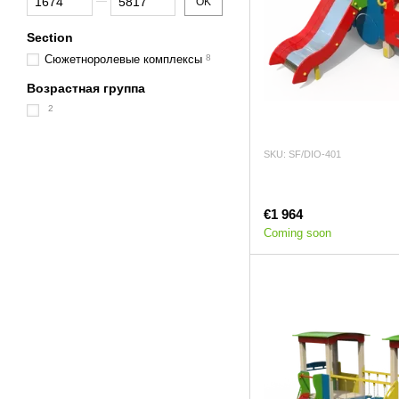
OK
Section
Сюжетноролевые комплексы
8
Возрастная группа
2
SKU: SF/DIO-401
€1 964
Coming soon