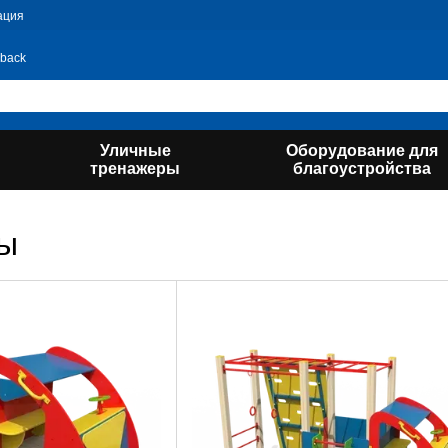
ация
 back
Уличные
Оборудование для
тренажеры
благоустройства
ы