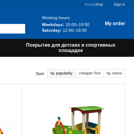
Рус
Укр
Eng
Sign in
Working hours:
My order
Weekdays:
10:00–19:00
Saturday:
12:00–18:00
Покрытие для детских и спортивных
площадок
by popularity
cheaper first
by name
Sort: