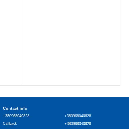
Contact info
+380968040828
+380968040828
+380968040828
Callback