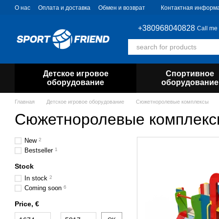
Skip to main content
О нас
Оплата и доставка
Обмен и возврат
Контактная информ
+380968040828
Call me
Детское игровое
Спортивное
оборудование
оборудование
Главная
Детское игровое оборудование
Сюжетноролевые комплексы
Сюжетноролевые комплекс
New
2
Bestseller
1
Stock
In stock
2
Coming soon
6
Price, €
From Price, €
To Price, €