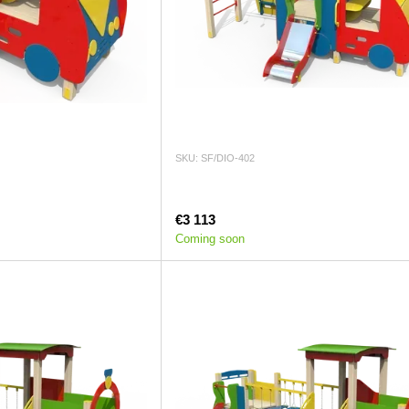
SKU: SF/DIO-402
€3 113
Coming soon