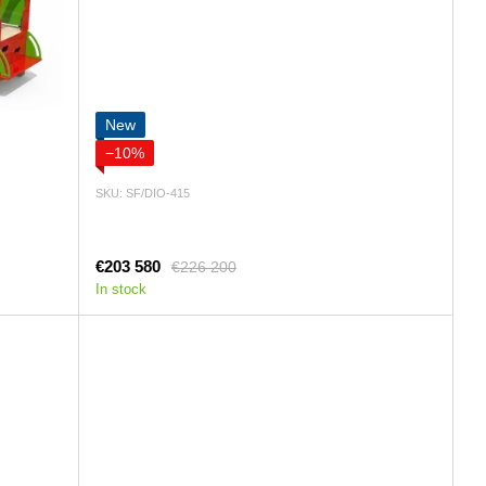
New
−10%
SKU: SF/DIO-415
€203 580
€226 200
In stock