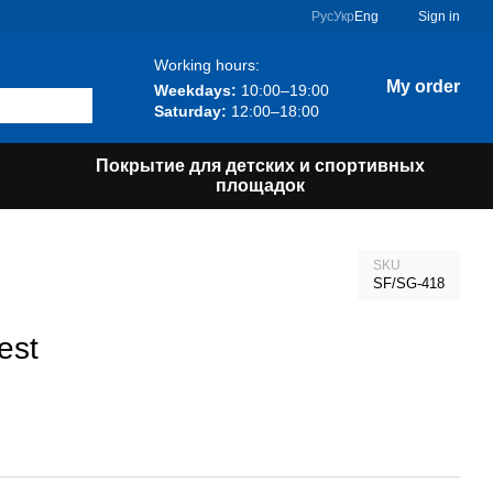
Рус
Укр
Eng
Sign in
Working hours:
My order
Weekdays:
10:00–19:00
Saturday:
12:00–18:00
Покрытие для детских и спортивных
площадок
SKU
SF/SG-418
est