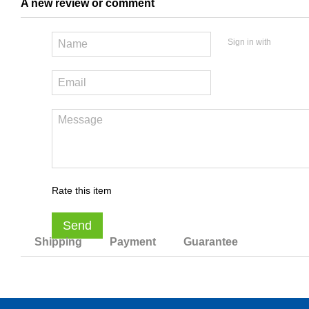
A new review or comment
Sign in with
Rate this item
Send
Shipping
Payment
Guarantee