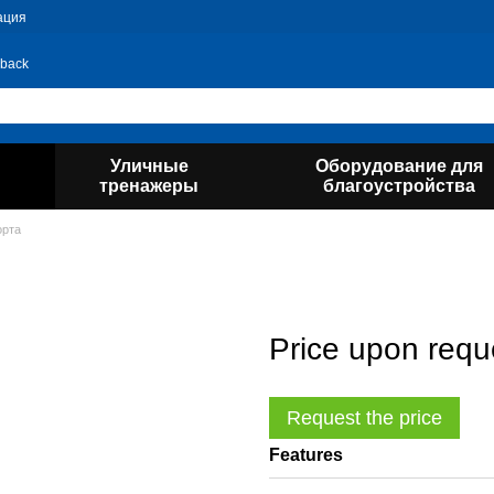
ация
 back
Уличные
Оборудование для
тренажеры
благоустройства
орта
Price upon requ
Request the price
Features