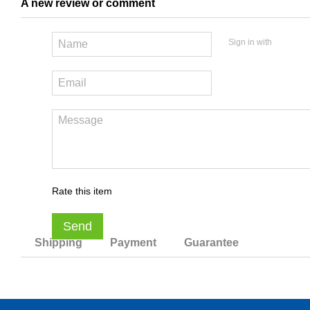
A new review or comment
Sign in with
Rate this item
Send
Shipping
Payment
Guarantee