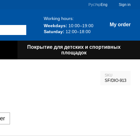
Рус
Укр
Eng
Sign in
Working hours:
My order
Weekdays:
10:00–19:00
Saturday:
12:00–18:00
Покрытие для детских и спортивных
площадок
SKU
SF/DIO-913
er