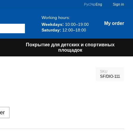
Рус
Укр
Eng
Sign in
Working hours:
My order
Weekdays:
10:00–19:00
Saturday:
12:00–18:00
Покрытие для детских и спортивных
площадок
SKU
SF/DIO-111
er