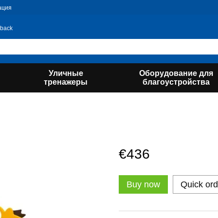
ация
 back
Уличные
Оборудование для
тренажеры
благоустройства
€436
Buy now
Quick ord