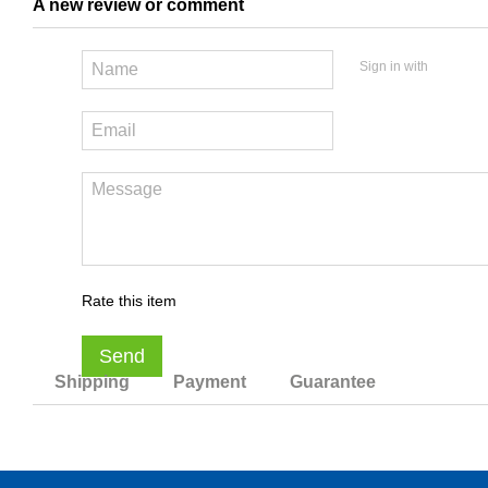
A new review or comment
Sign in with
Rate this item
Send
Shipping
Payment
Guarantee