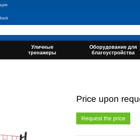
ация
 back
Уличные
Оборудование для
тренажеры
благоустройства
Price upon requ
Request the price