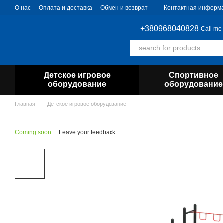
Skip to main content
О нас
Оплата и доставка
Обмен и возврат
Контактная информ
+380968040828
Call me
Детское игровое
Спортивное
оборудование
оборудование
Главная
Детское игровое оборудование
Coming soon
Leave your feedback