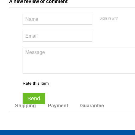
A new review or comment
Sign in with
Rate this item
Send
Shipping
Payment
Guarantee