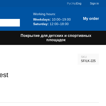
Рус
Укр
Eng
Sign in
Working hours:
My order
Weekdays:
10:00–19:00
Saturday:
12:00–18:00
Покрытие для детских и спортивных
площадок
SKU
SF/LK-225
est