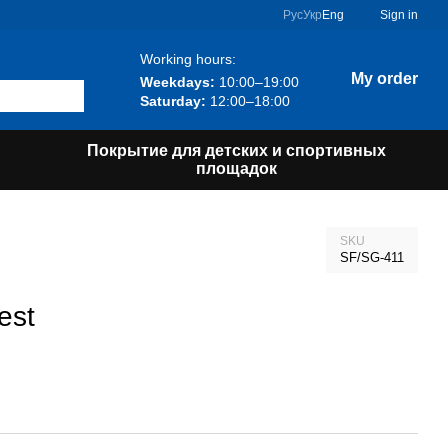
Рус
Укр
Eng
Sign in
Working hours:
My order
Weekdays:
10:00–19:00
Saturday:
12:00–18:00
Покрытие для детских и спортивных
площадок
SKU
SF/SG-411
est