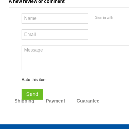
A new review or comment
Sign in with
Rate this item
Send
Shipping
Payment
Guarantee