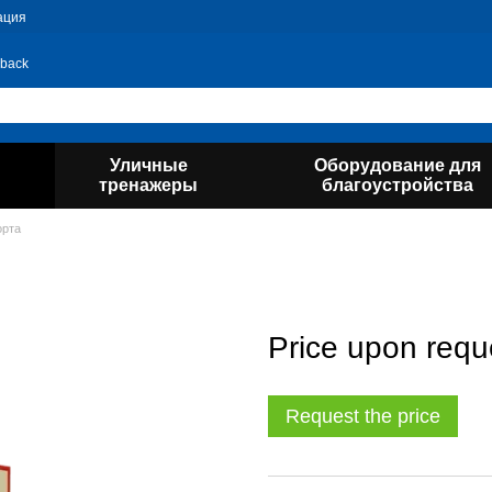
ация
 back
Уличные
Оборудование для
тренажеры
благоустройства
орта
Price upon requ
Request the price