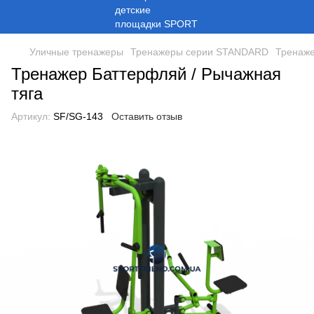
Уличные тренажеры
Тренажеры серии STANDARD
Тренаже
Тренажер Баттерфляй / Рычажная
тяга
Артикул:
SF/SG-143
Оставить отзыв