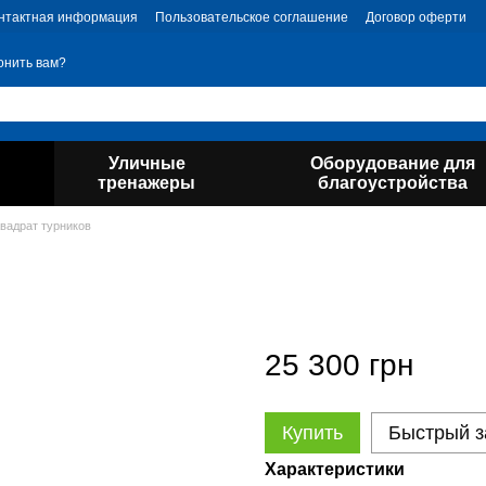
нтактная информация
Пользовательское соглашение
Договор оферти
онить вам?
Уличные
Оборудование для
тренажеры
благоустройства
вадрат турников
25 300 грн
Купить
Быстрый з
Характеристики