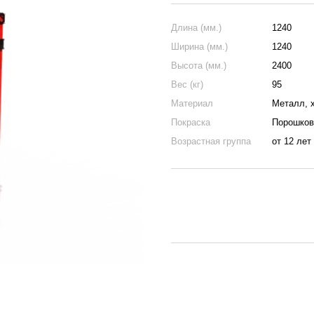
Длина (мм.)
1240
Ширина (мм.)
1240
Высота (мм.)
2400
Вес (кг)
95
Материал
Металл, 
Покраска
Порошков
Возрастная группа
от 12 лет