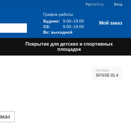
Рус
Укр
Eng
Вход
График работы:
Будние:
9:00–19:00
Мой заказ
Сб:
9:00–19:00
Вс: выходной
Покрытие для детских и спортивных
площадок
Артикул
SF/SSE-01.4
аказ